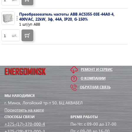
Преобразователь частоты ABB ACS355-03E-44A0-4,
400VAC, 22kW, 3ф, 44A, IP20, G-150%
1 шт/уп ABB
шт.
РЕМОНТ И СЕРВИС
О КОМПАНИИ
ОБРАТНАЯ СВЯЗЬ
МЫ НАХОДИМСЯ
г. Минск, Логойский тр-т 50, БЦ АКВАБЕЛ
Посмотреть на карте
СПОСОБЫ СВЯЗИ
ВРЕМЯ РАБОТЫ
+375-(17)-370-000-4
Пн-Чт: с 09-00 до 17-00
Пт: с 09-00 до 16-00
+375-(29)-873-000-3