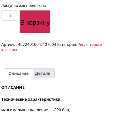
Доступно для предзаказа
Количество
товара
В корзину
Регулятор
давления
VRF2
220
Артикул:
4072401004/407004
Категория:
Регуляторы и
бар,
клапаны
3/8"М-
M22x1,5
(верхняя
часть)
Описание
Детали
ОПИСАНИЕ
Технические характеристики:
максимальное давление — 220 бар;