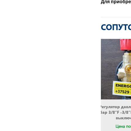
Для приобре
СОПУТ
дзаказа
Доступно для предзаказа
Регулятор дав
бар 3/8″F -3/8″
выклю
Цена по