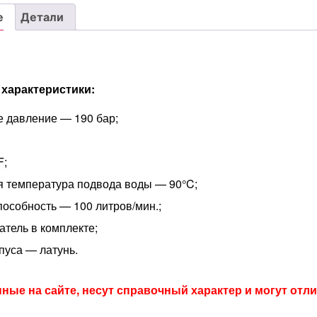
м/
е
Детали
выкл
 характеристики:
 давление — 190 бар;
F;
 температура подвода воды — 90°C;
пособность — 100 литров/мин.;
тель в комплекте;
пуса — латунь.
нные на сайте, несут справочный характер и могут отл
 предзаказа
Доступно для предзаказа
Доступ