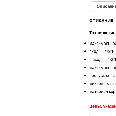
Описани
ОПИСАНИЕ
Технические
максимальное
вход — 1/2″F;
выход — 1/2″
максимальная
пропускная с
микровыключа
материал кор
Цены, указа
Доступно для