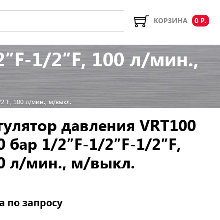
КОРЗИНА
0 Р.
″F-1/2″F, 100 л/мин.,
2″F, 100 л/мин., м/выкл.
гулятор давления VRT100
0 бар 1/2″F-1/2″F-1/2″F,
0 л/мин., м/выкл.
а по запросу