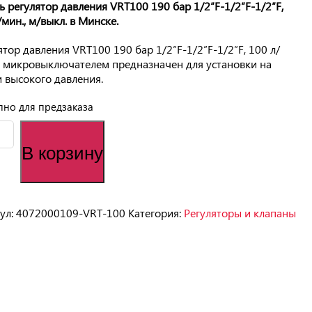
ь регулятор давления VRT100 190 бар 1/2″F-1/2″F-1/2″F,
/мин., м/выкл. в Минске.
ятор давления VRT100 190 бар 1/2″F-1/2″F-1/2″F, 100 л/
с микровыключателем предназначен для установки на
 высокого давления.
пно для предзаказа
чество
ра
В корзину
лятор
ения
00
ул:
4072000109-VRT-100
Категория:
Регуляторы и клапаны
-
-
,